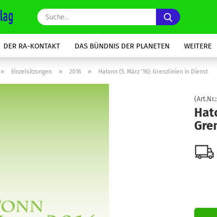
Suche...
DER RA-KONTAKT
DAS BÜNDNIS DER PLANETEN
WEITERE
»
»
»
Einzelsitzungen
2016
Hatonn (5. März '16): Grenzlinien in Dienst
(Art.Nr.
Hato
Gren