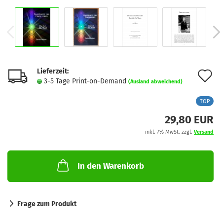
Lieferzeit:
A
3-5 Tage Print-on-Demand
(Ausland abweichend)
d
TOP
M
29,80 EUR
inkl. 7% MwSt. zzgl.
Versand
In den Warenkorb
Frage zum Produkt