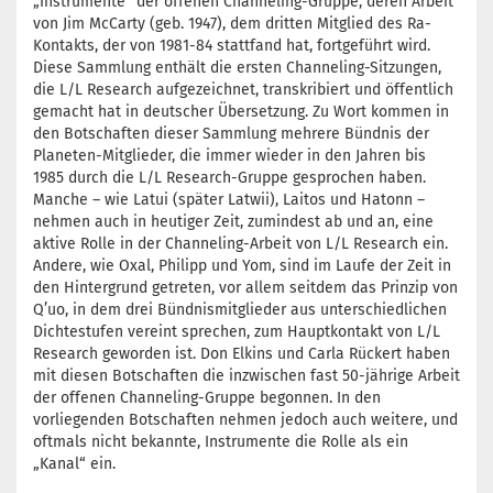
„Instrumente“ der offenen Channeling-Gruppe, deren Arbeit
von Jim McCarty (geb. 1947), dem dritten Mitglied des Ra-
Kontakts, der von 1981-84 stattfand hat, fortgeführt wird.
Diese Sammlung enthält die ersten Channeling-Sitzungen,
die L/L Research aufgezeichnet, transkribiert und öffentlich
gemacht hat in deutscher Übersetzung. Zu Wort kommen in
den Botschaften dieser Sammlung mehrere Bündnis der
Planeten-Mitglieder, die immer wieder in den Jahren bis
1985 durch die L/L Research-Gruppe gesprochen haben.
Manche – wie Latui (später Latwii), Laitos und Hatonn –
nehmen auch in heutiger Zeit, zumindest ab und an, eine
aktive Rolle in der Channeling-Arbeit von L/L Research ein.
Andere, wie Oxal, Philipp und Yom, sind im Laufe der Zeit in
den Hintergrund getreten, vor allem seitdem das Prinzip von
Q’uo, in dem drei Bündnismitglieder aus unterschiedlichen
Dichtestufen vereint sprechen, zum Hauptkontakt von L/L
Research geworden ist. Don Elkins und Carla Rückert haben
mit diesen Botschaften die inzwischen fast 50-jährige Arbeit
der offenen Channeling-Gruppe begonnen. In den
vorliegenden Botschaften nehmen jedoch auch weitere, und
oftmals nicht bekannte, Instrumente die Rolle als ein
„Kanal“ ein.